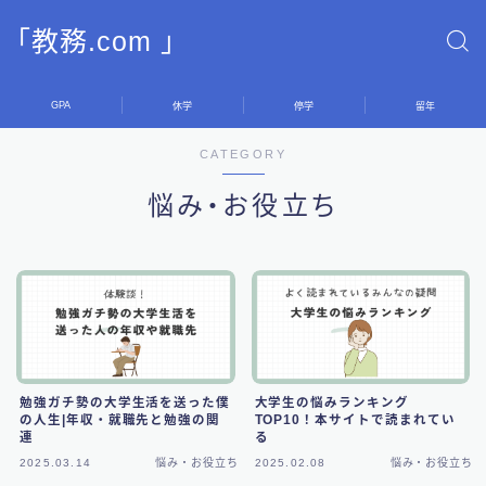
「教務.com 」
GPA
休学
停学
留年
CATEGORY
悩み・お役立ち
勉強ガチ勢の大学生活を送った僕
大学生の悩みランキング
の人生|年収・就職先と勉強の関
TOP10！本サイトで読まれてい
連
る
2025.03.14
悩み・お役立ち
2025.02.08
悩み・お役立ち