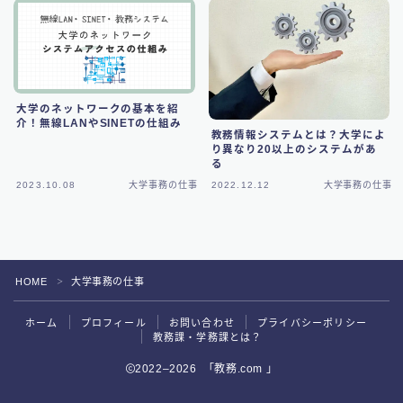
大学のネットワークの基本を紹
介！無線LANやSINETの仕組み
教務情報システムとは？大学によ
り異なり20以上のシステムがあ
る
2023.10.08
大学事務の仕事
2022.12.12
大学事務の仕事
HOME
大学事務の仕事
＞
ホーム
プロフィール
お問い合わせ
プライバシーポリシー
教務課・学務課とは？
2022–2026 「教務.com 」