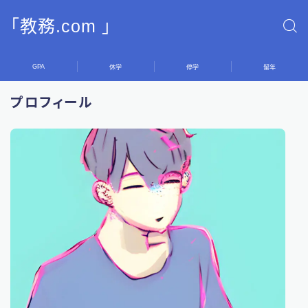
「教務.com 」
GPA
休学
停学
留年
プロフィール