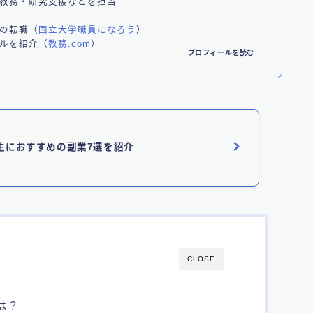
教務・研究支援などを担当
】
の転職（
国立大学職員になろう
）
ルを紹介（
教務.com
）
プロフィールを読む
生におすすめの副業7選を紹介
CLOSE
者は？