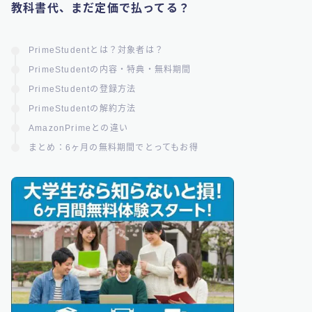
教科書代、まだ定価で払ってる？
PrimeStudentとは？対象者は？
PrimeStudentの内容・特典・無料期間
PrimeStudentの登録方法
PrimeStudentの解約方法
AmazonPrimeとの違い
まとめ：6ヶ月の無料期間でとってもお得