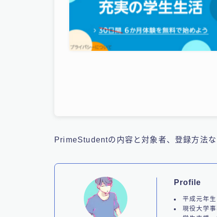
PrimeStudentの内容と対象者、登録
Profile
平成元年生
現役大学事