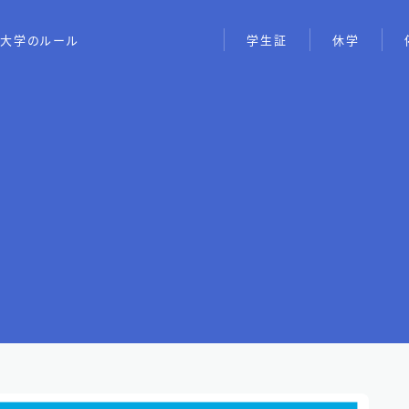
大学のルール
学生証
休学