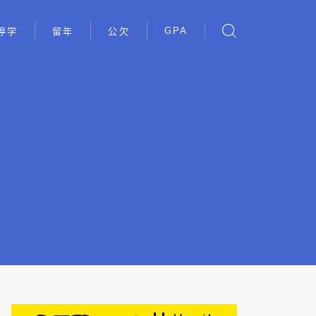
GPA
停学
留年
公欠