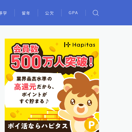
GPA
停学
留年
公欠