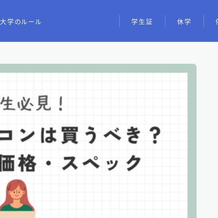
大学のルール
学生証
休学