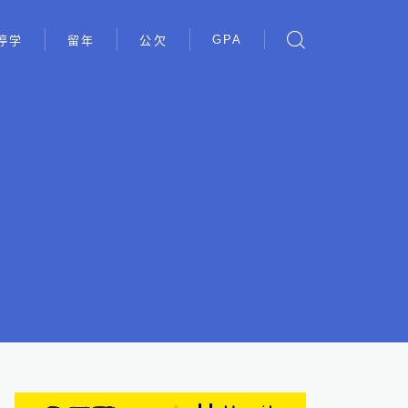
GPA
停学
留年
公欠