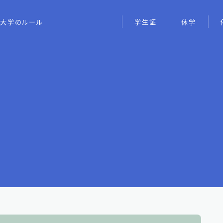
大学のルール
学生証
休学