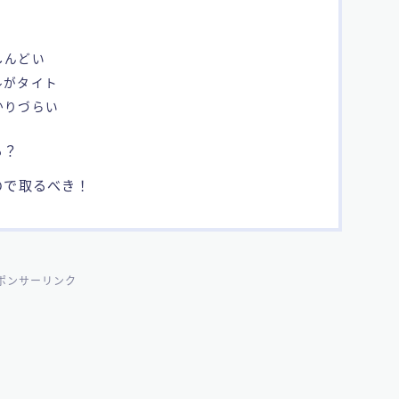
しんどい
ルがタイト
かりづらい
る？
ので取るべき！
ポンサーリンク