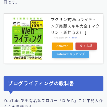
冊です。
マクサン式Webライティ
ング実践スキル大全 [ マク
リン（新井涼太） ]
created by
Rinker
Amazon
楽天市場
Yahooショッピング
ブログライティングの教科書
YouTubeでも有名なブロガー「なかじ」こと中島大介