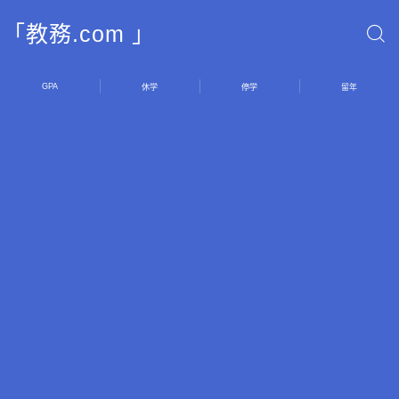
「教務.com 」
GPA
休学
停学
留年