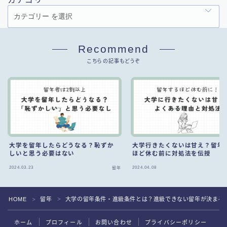
Recommend
こちらの記事もどうぞ
大学を留年したらどうなる？恥ずか
大学行きたくないは甘え？留年
しいと思う必要はない
ほど休む前に対処法を伝授
2024.03.23
2024.04.08
留年
HOME
留年
大学の留年条件・進級条件とは？進級できない留年が決まる
＞
＞
ホーム
プロフィール
お問い合わせ
プライバシーポリシー