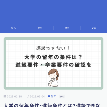
GPA
休学
停学
留年
2025.02.28
2025.03.04
留年
PR
大学の留年条件・進級条件とは？進級できな