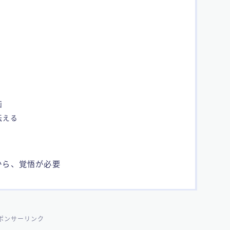
画
伝える
から、覚悟が必要
ポンサーリンク