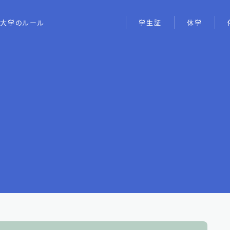
大学のルール
学生証
休学