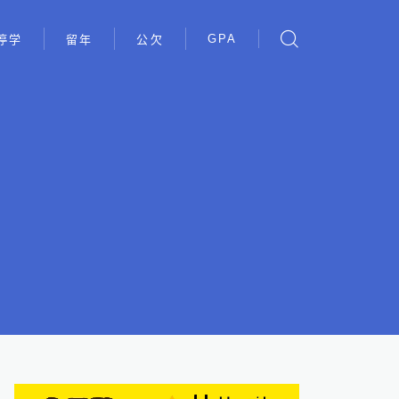
GPA
停学
留年
公欠