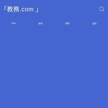
「教務.com 」
GPA
休学
停学
留年