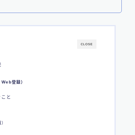
CLOSE
続
Web登録）
きこと
識）