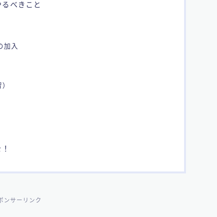
やるべきこと
への加入
）
習）
を！
ポンサーリンク