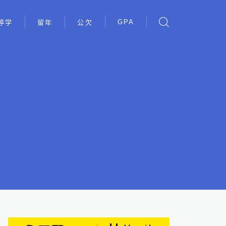
GPA
停学
留年
公欠