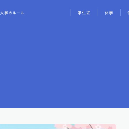
大学のルール
学生証
休学