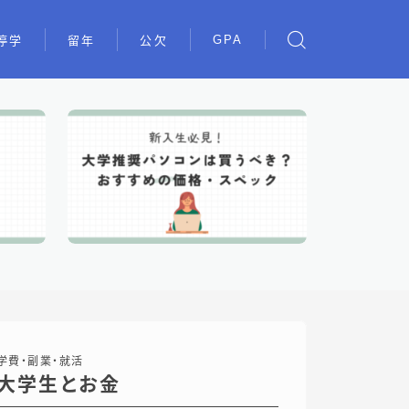
GPA
停学
留年
公欠
学費・副業・就活
大学生とお金