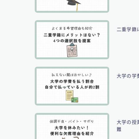
二重学籍
大学の学
大学の授
難