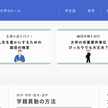
大学のルール
学生証
休学
休学・停学・留年・退学
学籍異動の方法